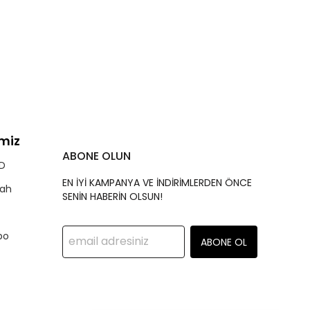
imiz
ABONE OLUN
ID
EN İYİ KAMPANYA VE İNDİRİMLERDEN ÖNCE
yah
SENİN HABERİN OLSUN!
bo
ABONE OL