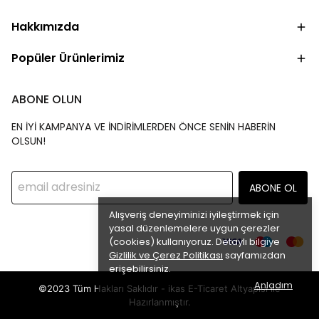
Hakkımızda
Popüler Ürünlerimiz
ABONE OLUN
EN İYİ KAMPANYA VE İNDİRİMLERDEN ÖNCE SENİN HABERİN
OLSUN!
ABONE OL
Alışveriş deneyiminizi iyileştirmek için
yasal düzenlemelere uygun çerezler
(cookies) kullanıyoruz. Detaylı bilgiye
Gizlilik ve Çerez Politikası
sayfamızdan
erişebilirsiniz.
Anladım
©2023 Tüm Hakları Saklıdır - ikas E-Ticaret
Altyapısı ile
Hazırlanmıştır.