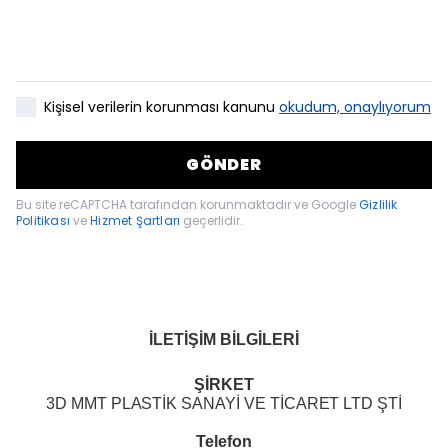
Kişisel verilerin korunması kanunu
okudum, onaylıyorum
GÖNDER
Bu site reCAPTCHA tarafından korunmaktadır ve Google
Gizlilik
Politikası
ve
Hizmet Şartları
geçerlidir.
İLETİŞİM BİLGİLERİ
ŞİRKET
3D MMT PLASTİK SANAYİ VE TİCARET LTD ŞTİ
Telefon