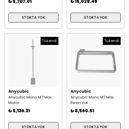
₺ 5,707.01
₺ 15,028.46
STOKTA YOK
STOKTA YOK
Tükendi
Tükendi
Anycubic
Anycubic
Anycubic Mono M7 Max
Anycubic Mono M7 Max
Motor
Resin Vat
₺ 5,136.31
₺ 8,560.51
STOKTA YOK
STOKTA YOK