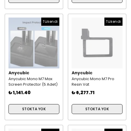
Tükendi
Tükendi
Anycubic
Anycubic
Anycubic Mono M7 Max
Anycubic Mono M7 Pro
Screen Protector (5 Adet)
Resin Vat
₺ 1,141.40
₺ 6,277.71
STOKTA YOK
STOKTA YOK