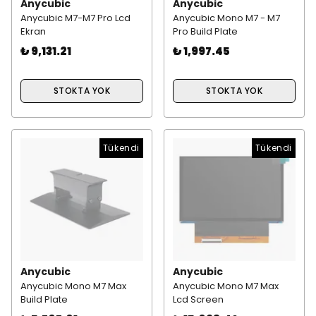
Anycubic
Anycubic
Anycubic M7-M7 Pro Lcd
Anycubic Mono M7 - M7
Ekran
Pro Build Plate
₺ 9,131.21
₺ 1,997.45
STOKTA YOK
STOKTA YOK
Tükendi
Tükendi
Anycubic
Anycubic
Anycubic Mono M7 Max
Anycubic Mono M7 Max
Build Plate
Lcd Screen