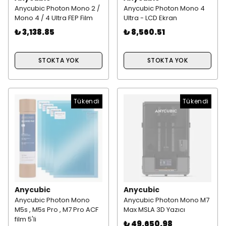
Anycubic Photon Mono 2 /
Anycubic Photon Mono 4
Mono 4 / 4 Ultra FEP Film
Ultra - LCD Ekran
₺ 3,138.85
₺ 8,560.51
STOKTA YOK
STOKTA YOK
Tükendi
Tükendi
Anycubic
Anycubic
Anycubic Photon Mono
Anycubic Photon Mono M7
M5s , M5s Pro , M7 Pro ACF
Max MSLA 3D Yazıcı
film 5'li
₺ 49,650.98