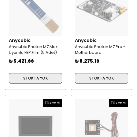
Anycubic
Anycubic
Anycubic Photon M7 Max
Anycubic Photon M7 Pro -
Uyumlu FEP Film (5 Adet)
Motherboard
₺ 5,421.66
₺ 8,275.16
STOKTA YOK
STOKTA YOK
Tükendi
Tükendi