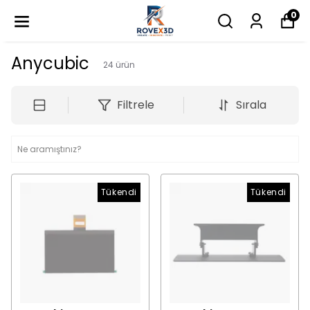
0
Anycubic
24
ürün
Filtrele
Sırala
Tükendi
Tükendi